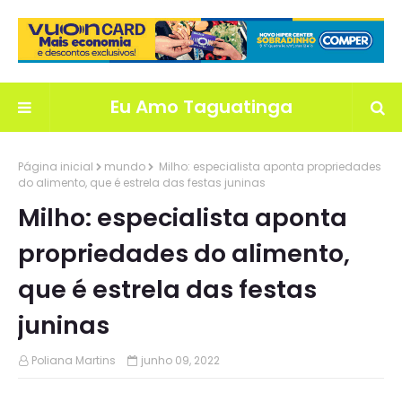
Eu Amo Taguatinga
Página inicial
mundo
Milho: especialista aponta propriedades
do alimento, que é estrela das festas juninas
Milho: especialista aponta
propriedades do alimento,
que é estrela das festas
juninas
Poliana Martins
junho 09, 2022