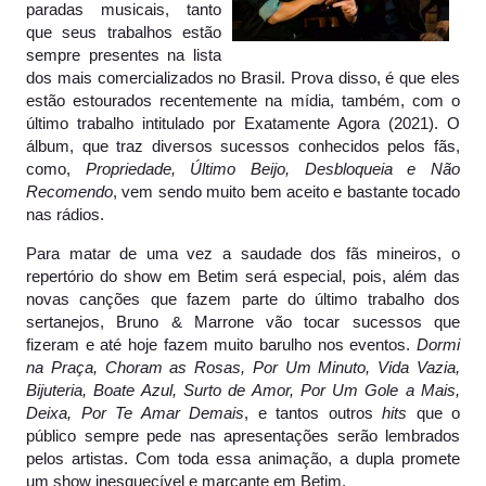
paradas musicais, tanto
que seus trabalhos estão
sempre presentes na lista
dos mais comercializados no Brasil. Prova disso, é que eles
estão estourados recentemente na mídia, também, com o
último trabalho intitulado por Exatamente Agora (2021). O
álbum, que traz diversos sucessos conhecidos pelos fãs,
como,
Propriedade, Último Beijo, Desbloqueia e Não
Recomendo
, vem sendo muito bem aceito e bastante tocado
nas rádios.
Para matar de uma vez a saudade dos fãs mineiros, o
repertório do show em Betim será especial, pois, além das
novas canções que fazem parte do último trabalho dos
sertanejos, Bruno & Marrone vão tocar sucessos que
fizeram e até hoje fazem muito barulho nos eventos.
Dormi
na Praça, Choram as Rosas, Por Um Minuto, Vida Vazia,
Bijuteria, Boate Azul, Surto de Amor, Por Um Gole a Mais,
Deixa, Por Te Amar Demais
, e tantos outros
hits
que o
público sempre pede nas apresentações serão lembrados
pelos artistas. Com toda essa animação, a dupla promete
um show inesquecível e marcante em Betim.