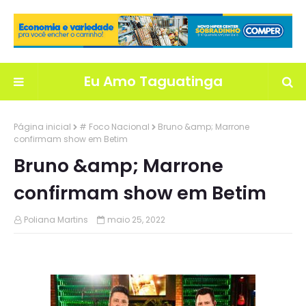
Eu Amo Taguatinga
Página inicial
# Foco Nacional
Bruno &amp; Marrone
confirmam show em Betim
Bruno &amp; Marrone
confirmam show em Betim
Poliana Martins
maio 25, 2022