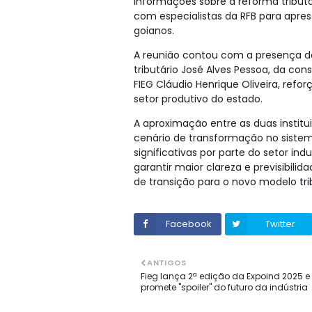
informações sobre a reforma tributá
com especialistas da RFB para apr
goianos.
A reunião contou com a presença do
tributário José Alves Pessoa, da con
FIEG Cláudio Henrique Oliveira, refor
setor produtivo do estado.
A aproximação entre as duas instit
cenário de transformação no sistem
significativas por parte do setor ind
garantir maior clareza e previsibili
de transição para o novo modelo trib
Facebook
Twitter
ANTIGOS
Fieg lança 2ª edição da Expoind 2025 e
promete "spoiler" do futuro da indústria