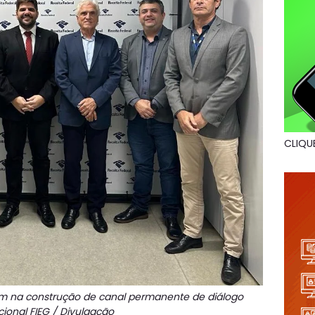
CLIQU
m na construção de canal permanente de diálogo
ucional
FIEG / Divulgação