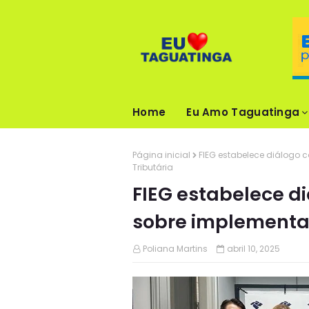
Home
Eu Amo Taguatinga
Página inicial
FIEG estabelece diálogo 
Tributária
FIEG estabelece d
sobre implementa
Poliana Martins
abril 10, 2025