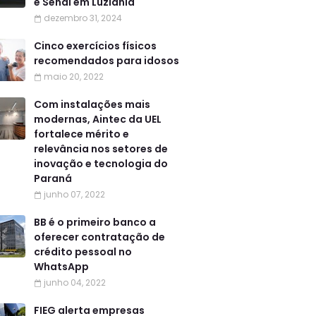
e Senai em Luziânia
dezembro 31, 2024
Cinco exercícios físicos
recomendados para idosos
maio 20, 2022
Com instalações mais
modernas, Aintec da UEL
fortalece mérito e
relevância nos setores de
inovação e tecnologia do
Paraná
junho 07, 2022
BB é o primeiro banco a
oferecer contratação de
crédito pessoal no
WhatsApp
junho 04, 2022
FIEG alerta empresas