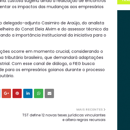
ria. Lustosa sugeriu ainda a realização de encontros
esentar os impactos das mudanças aos empresários
 delegado-adjunto Casimiro de Araújo, do analista
selheira do Conat Eleia Alvim e do assessor técnico da
çando a importância institucional da iniciativa para o
uições ocorre em momento crucial, considerando o
a tributário brasileiro, que demandará adaptações
ustrial. Com esse canal de diálogo, a FIEG busca
dade para os empresários goianos durante o processo
utário.
MAIS RECENTES
TST define 12 novas teses jurídicas vinculantes
e altera regras recursais