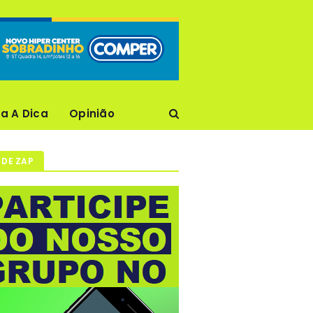
ca A Dica
Opinião
 DE ZAP