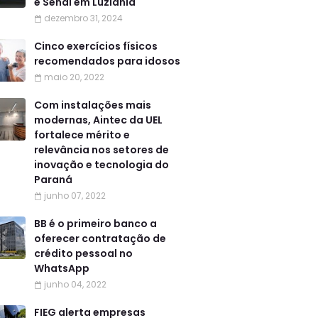
e Senai em Luziânia
dezembro 31, 2024
Cinco exercícios físicos
recomendados para idosos
maio 20, 2022
Com instalações mais
modernas, Aintec da UEL
fortalece mérito e
relevância nos setores de
inovação e tecnologia do
Paraná
junho 07, 2022
BB é o primeiro banco a
oferecer contratação de
crédito pessoal no
WhatsApp
junho 04, 2022
FIEG alerta empresas