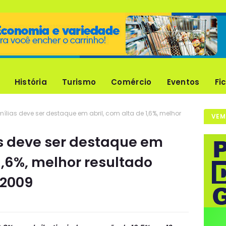
História
Turismo
Comércio
Eventos
Fi
mílias deve ser destaque em abril, com alta de 1,6%, melhor
VEM
as deve ser destaque em
 1,6%, melhor resultado
 2009