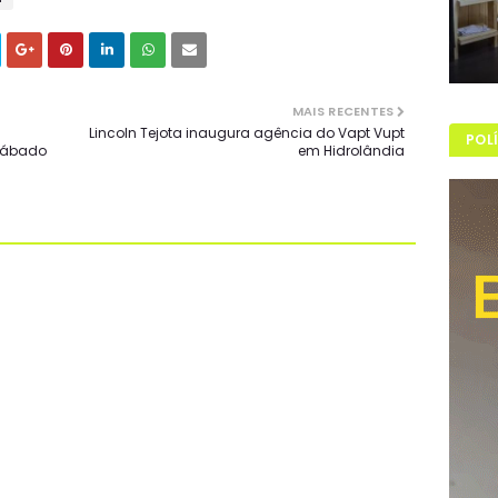
MAIS RECENTES
Lincoln Tejota inaugura agência do Vapt Vupt
POL
 sábado
em Hidrolândia