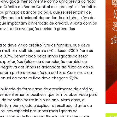
 é divulgada mensalmente como uma prévia da Nota
e Crédito do Banco Central e as projeções são feitas
s principais bancos do país, que representam de
 Financeiro Nacional, dependendo da linha, além de
que impactam o mercado de crédito. A Nota com os
revista de divulgação devido à greve dos
ta deve vir do crédito livre às famílias, que deve
, o melhor resultado para o mês desde 2009. Para as
 0,7%, beneficiado pelas linhas ligadas ao setor
e exportações (além da depreciação cambial do
 negativa das linhas relacionadas ao fluxo de caixa
ter em parte a expansão da carteira. Com mais um
nual da carteira livre deve chegar a 21,2%.
inuidade do forte ritmo de crescimento do crédito,
reendentemente positivos que temos observado para
e trabalho neste início de ano. Além disso, a
te também ajuda a explicar o resultado, diante da
s, em especial nas linhas mais ligadas ao
g, diretor de Economia, Regulação Prudencial e
TRA