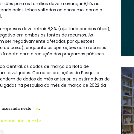
essões para as famílias devem avançar 8,5% na
derada pelas linhas voltadas ao consumo, como o
l.
mpresas deve retrair 8,3% (ajustado por dias úteis),
gativo em ambas as fontes de recursos. As
em ser negativamente afetadas por questões
uxo de caixa), enquanto as operações com recursos
o ímpeto com a redução dos programas públicos.
nco Central, os dados de março da Nota de
ram divulgados. Como as projeções da Pesquisa
pendem de dados do mês anterior, as estimativas de
ivulgadas na pesquisa do mês de março de 2022 da
r acessada neste
link
.
oconacional.com.br
a