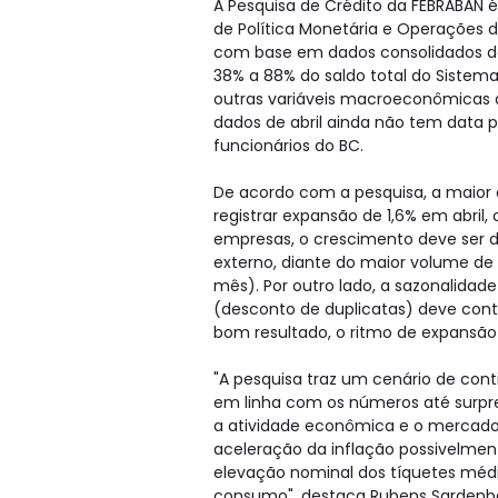
A Pesquisa de Crédito da FEBRABAN
de Política Monetária e Operações d
com base em dados consolidados do
38% a 88% do saldo total do Sistema
outras variáveis macroeconômicas 
dados de abril ainda não tem data p
funcionários do BC.
De acordo com a pesquisa, a maior al
registrar expansão de 1,6% em abril
empresas, o crescimento deve ser de
externo, diante do maior volume d
mês). Por outro lado, a sazonalidade
(desconto de duplicatas) deve con
bom resultado, o ritmo de expansão a
"A pesquisa traz um cenário de cont
em linha com os números até surp
a atividade econômica e o mercado d
aceleração da inflação possivelmen
elevação nominal dos tíquetes médio
consumo", destaca Rubens Sardenber