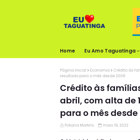
Home
Eu Amo Taguatinga
Página inicial
Economia
Crédito às fa
resultado para o mês desde 2009
Crédito às famíli
abril, com alta de
para o mês desde
Poliana Martins
maio 19, 2022