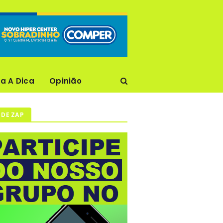
ca A Dica
Opinião
 DE ZAP