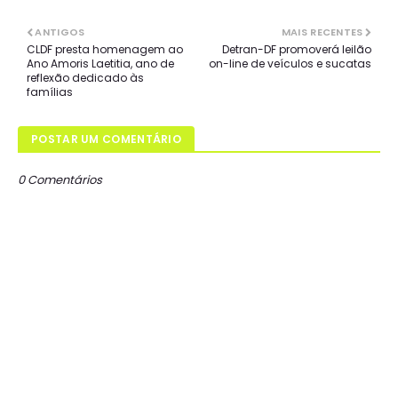
ANTIGOS
MAIS RECENTES
CLDF presta homenagem ao
Detran-DF promoverá leilão
Ano Amoris Laetitia, ano de
on-line de veículos e sucatas
reflexão dedicado às
famílias
POSTAR UM COMENTÁRIO
0 Comentários