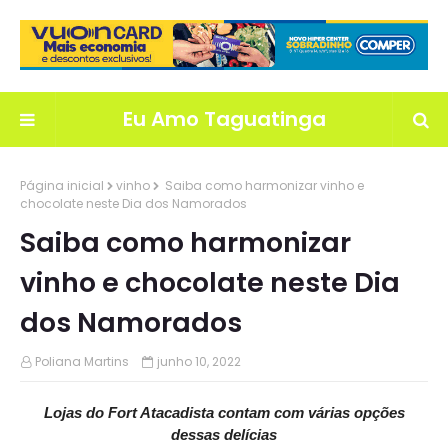
Eu Amo Taguatinga
Página inicial
vinho
Saiba como harmonizar vinho e
chocolate neste Dia dos Namorados
Saiba como harmonizar
vinho e chocolate neste Dia
dos Namorados
Poliana Martins
junho 10, 2022
Lojas do Fort Atacadista contam com várias opções
dessas delícias