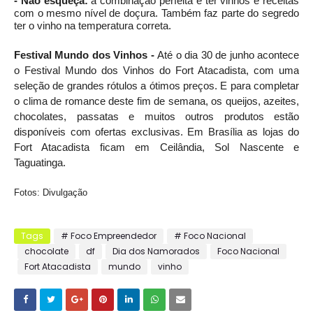
- Não esqueça:
a combinação perfeita é ter vinhos e receitas
com o mesmo nível de doçura. Também faz parte do segredo
ter o vinho na temperatura correta.
Festival Mundo dos Vinhos -
Até o dia 30 de junho acontece
o Festival Mundo dos Vinhos do Fort Atacadista, com uma
seleção de grandes rótulos a ótimos preços. E para completar
o clima de romance deste fim de semana, os queijos, azeites,
chocolates, passatas e muitos outros produtos estão
disponíveis com ofertas exclusivas. Em Brasília as lojas do
Fort Atacadista ficam em Ceilândia, Sol Nascente e
Taguatinga.
Fotos: Divulgação
Tags
# Foco Empreendedor
# Foco Nacional
chocolate
df
Dia dos Namorados
Foco Nacional
Fort Atacadista
mundo
vinho