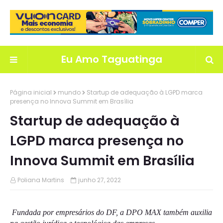
Eu Amo Taguatinga
Página inicial
mundo
Startup de adequação à LGPD marca
presença no Innova Summit em Brasília
Startup de adequação à
LGPD marca presença no
Innova Summit em Brasília
Poliana Martins
junho 27, 2022
Fundada por empresários do DF, a DPO MAX também auxilia 