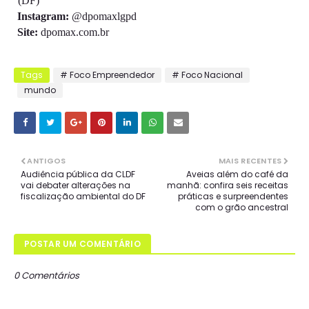
(DF) 
Instagram: 
@dpomaxlgpd 
Site: 
dpomax.com.br
Tags
# Foco Empreendedor
# Foco Nacional
mundo
ANTIGOS
MAIS RECENTES
Audiência pública da CLDF
Aveias além do café da
vai debater alterações na
manhã: confira seis receitas
fiscalização ambiental do DF
práticas e surpreendentes
com o grão ancestral
POSTAR UM COMENTÁRIO
0 Comentários