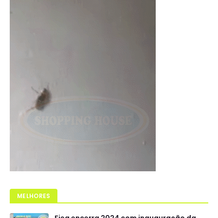
MELHORES
Fieg encerra 2024 com inauguração da