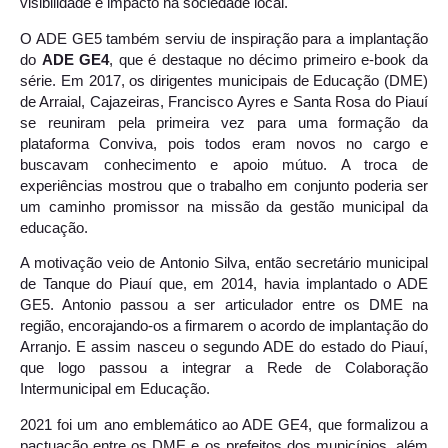
visibilidade e impacto na sociedade local.
O ADE GE5 também serviu de inspiração para a implantação
do
ADE GE4
, que é destaque no décimo primeiro e-book da
série. Em 2017, os dirigentes municipais de Educação (DME)
de Arraial, Cajazeiras, Francisco Ayres e Santa Rosa do Piauí
se reuniram pela primeira vez para uma formação da
plataforma Conviva, pois todos eram novos no cargo e
buscavam conhecimento e apoio mútuo. A troca de
experiências mostrou que o trabalho em conjunto poderia ser
um caminho promissor na missão da gestão municipal da
educação.
A motivação veio de Antonio Silva, então secretário municipal
de Tanque do Piauí que, em 2014, havia implantado o ADE
GE5. Antonio passou a ser articulador entre os DME na
região, encorajando-os a firmarem o acordo de implantação do
Arranjo. E assim nasceu o segundo ADE do estado do Piauí,
que logo passou a integrar a Rede de Colaboração
Intermunicipal em Educação.
2021 foi um ano emblemático ao ADE GE4, que formalizou a
pactuação entre os DME e os prefeitos dos municípios, além