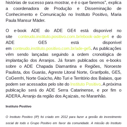
histórias de sucesso para mostrar, e é o que faremos”, explica
a coordenadora de Produção e Disseminação de
Conhecimento e Comunicação no Instituto Positivo, Maria
Paula Mansur Mäder.
O e-book ADE do ADE GE4 está disponível no
site
conteudo.instituto.positivo.com.br/ebook-ade-ge4
e do
ADE GE5 está disponível
em
conteudo.instituto.positivo.com.br/ade-ge5
. As publicações
vêm sendo lançadas seguindo a ordem cronológica de
implantação dos Arranjos. Já foram publicados os e-books
sobre o ADE Chapada Diamantina e Regiões, Noroeste
Paulista, dos Guarás, Agreste Litoral Norte, Granfpolis, GE5,
CoGemfri, Norte Gaúcho, Alto Turi e Território dos Balaios, que
podem ser acessados pelo site do
Instituto Positivo
. A próxima
publicação será do ADE Serra Catarinense, e por fim o
ADERA, Arranjo da região dos Açaizais, no Maranhão.
Instituto Positivo
O Instituto Positivo (IP) foi criado em 2012 para fazer a gestão do investimento
social de todo o Grupo Positivo em favor da comunidade. A missão do Instituto