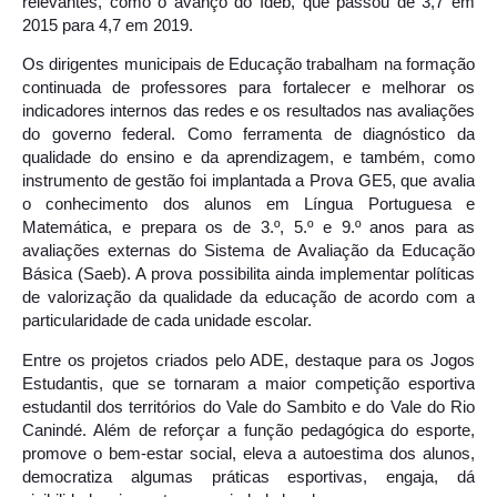
relevantes, como o avanço do Ideb, que passou de 3,7 em
2015 para 4,7 em 2019.
Os dirigentes municipais de Educação trabalham na formação
continuada de professores para fortalecer e melhorar os
indicadores internos das redes e os resultados nas avaliações
do governo federal. Como ferramenta de diagnóstico da
qualidade do ensino e da aprendizagem, e também, como
instrumento de gestão foi implantada a Prova GE5, que avalia
o conhecimento dos alunos em Língua Portuguesa e
Matemática, e prepara os de 3.º, 5.º e 9.º anos para as
avaliações externas do Sistema de Avaliação da Educação
Básica (Saeb). A prova possibilita ainda implementar políticas
de valorização da qualidade da educação de acordo com a
particularidade de cada unidade escolar.
Entre os projetos criados pelo ADE, destaque para os Jogos
Estudantis, que se tornaram a maior competição esportiva
estudantil dos territórios do Vale do Sambito e do Vale do Rio
Canindé. Além de reforçar a função pedagógica do esporte,
promove o bem-estar social, eleva a autoestima dos alunos,
democratiza algumas práticas esportivas, engaja, dá