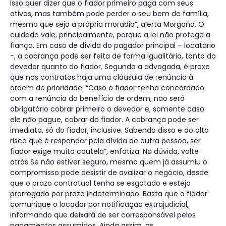
Isso quer dizer que o fiador primeiro paga com seus
ativos, mas também pode perder o seu bem de família,
mesmo que seja a própria moradia”, alerta Morgana. O
cuidado vale, principalmente, porque a lei não protege a
fiança. Em caso de dívida do pagador principal – locatário
-, a cobrança pode ser feita de forma igualitária, tanto do
devedor quanto do fiador. Segundo a advogada, é praxe
que nos contratos haja uma cláusula de renúncia à
ordem de prioridade. “Caso o fiador tenha concordado
com a renúncia do benefício de ordem, não será
obrigatório cobrar primeiro o devedor e, somente caso
ele não pague, cobrar do fiador. A cobrança pode ser
imediata, só do fiador, inclusive. Sabendo disso e do alto
risco que é responder pela dívida de outra pessoa, ser
fiador exige muita cautela”, enfatiza. Na dúvida, volte
atrás Se não estiver seguro, mesmo quem já assumiu o
compromisso pode desistir de avalizar o negócio, desde
que o prazo contratual tenha se esgotado e esteja
prorrogado por prazo indeterminado. Basta que o fiador
comunique o locador por notificação extrajudicial,
informando que deixará de ser corresponsável pelos
pagamentos assumidos. Ainda assim, as