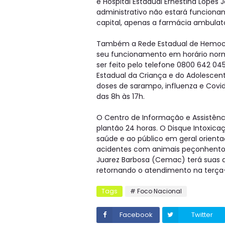
e Hospital Estadual Ernestina Lopes J
administrativo não estará funcionan
capital, apenas a farmácia ambulato
Também a Rede Estadual de Hemocen
seu funcionamento em horário norm
ser feito pelo telefone 0800 642 04
Estadual da Criança e do Adolescen
doses de sarampo, influenza e Covid
das 8h às 17h.
O Centro de Informação e Assistên
plantão 24 horas. O Disque Intoxica
saúde e ao público em geral orient
acidentes com animais peçonhentos.
Juarez Barbosa (Cemac) terá suas a
retornando o atendimento na terça-
Tags
# Foco Nacional
Facebook
Twitter