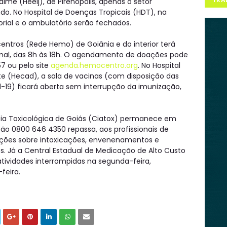
aime (Heelj), de Pirenópolis, apenas o setor
do. No Hospital de Doenças Tropicais (HDT), na
rial e o ambulatório serão fechados.
tros (Rede Hemo) de Goiânia e do interior terá
al, das 8h às 18h. O agendamento de doações pode
57 ou pelo site
agenda.hemocentro.org
. No Hospital
te (Hecad), a sala de vacinas (com disposição das
-19) ficará aberta sem interrupção da imunização,
cia Toxicológica de Goiás (Ciatox) permanece em
ção 0800 646 4350 repassa, aos profissionais de
ações sobre intoxicações, envenenamentos e
 Já a Central Estadual de Medicação de Alto Custo
tividades interrompidas na segunda-feira,
feira.