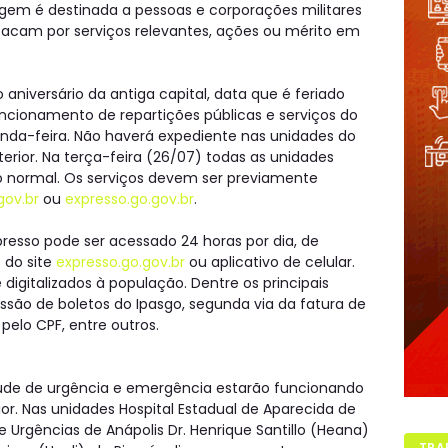
gem é destinada a pessoas e corporações militares
stacam por serviços relevantes, ações ou mérito em
niversário da antiga capital, data que é feriado
funcionamento de repartições públicas e serviços do
nda-feira. Não haverá expediente nas unidades do
nterior. Na terça-feira (26/07) todas as unidades
normal. Os serviços devem ser previamente
gov.br
ou
expresso.go.gov.br
.
resso pode ser acessado 24 horas por dia, de
 do site
expresso.go.gov.br
ou aplicativo de celular.
digitalizados à população. Dentre os principais
ssão de boletos do Ipasgo, segunda via da fatura de
pelo CPF, entre outros.
saúde de urgência e emergência estarão funcionando
r. Nas unidades Hospital Estadual de Aparecida de
e Urgências de Anápolis Dr. Henrique Santillo (Heana)
TRA