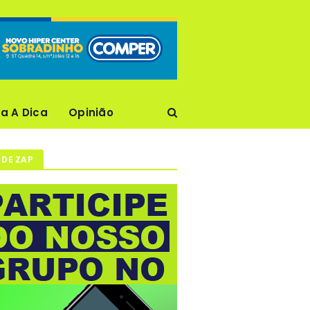
ca A Dica
Opinião
 DE ZAP