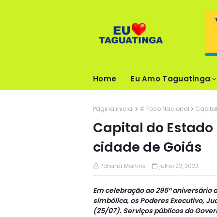
Home
Eu Amo Taguatinga
Página inicial
# Foco Nacional
Capital
Capital do Estado 
cidade de Goiás
Poliana Martins
julho 22, 2022
Em celebração ao 295º aniversário da
simbólica, os Poderes Executivo, Jud
(25/07). Serviços públicos do Gove