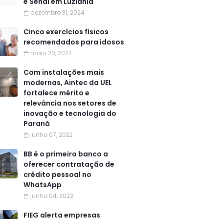
e Senai em Luziânia
dezembro 31, 2024
Cinco exercícios físicos
recomendados para idosos
maio 20, 2022
Com instalações mais
modernas, Aintec da UEL
fortalece mérito e
relevância nos setores de
inovação e tecnologia do
Paraná
junho 07, 2022
BB é o primeiro banco a
oferecer contratação de
crédito pessoal no
WhatsApp
junho 04, 2022
FIEG alerta empresas