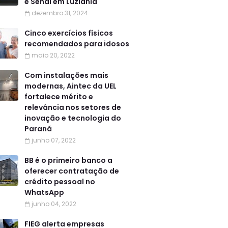
e Senai em Luziânia
dezembro 31, 2024
Cinco exercícios físicos
recomendados para idosos
maio 20, 2022
Com instalações mais
modernas, Aintec da UEL
fortalece mérito e
relevância nos setores de
inovação e tecnologia do
Paraná
junho 07, 2022
BB é o primeiro banco a
oferecer contratação de
crédito pessoal no
WhatsApp
junho 04, 2022
FIEG alerta empresas