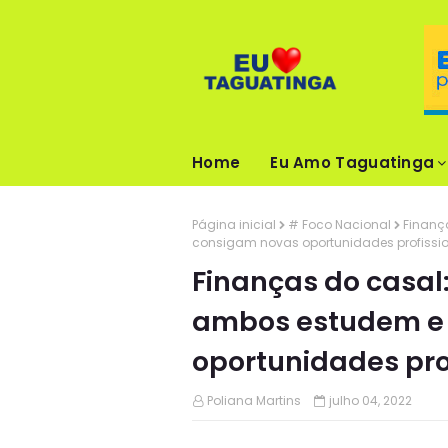
Home
Eu Amo Taguatinga
Página inicial
# Foco Nacional
Finanç
consigam novas oportunidades profissi
Finanças do casal
ambos estudem e
oportunidades pro
Poliana Martins
julho 04, 2022