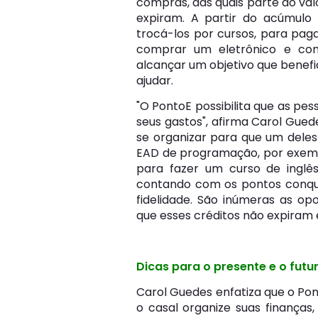
compras, das quais parte do va
expiram. A partir do acúmulo
trocá-los por cursos, para paga
comprar um eletrônico e cons
alcançar um objetivo que benefi
ajudar.
"O PontoE possibilita que as pe
seus gastos", afirma Carol Guede
se organizar para que um del
EAD de programação, por exempl
para fazer um curso de inglês
contando com os pontos conqu
fidelidade. São inúmeras as o
que esses créditos não expiram
Dicas para o presente e o futu
Carol Guedes enfatiza que o Po
o casal organize suas finanças