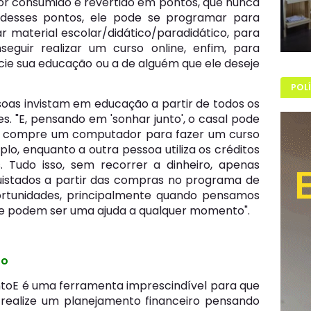
lor consumido é revertido em pontos, que nunca
 desses pontos, ele pode se programar para
r material escolar/didático/paradidático, para
eguir realizar um curso online, enfim, para
cie sua educação ou a de alguém que ele deseje
POL
ssoas invistam em educação a partir de todos os
s. "E, pensando em 'sonhar junto', o casal pode
es compre um computador para fazer um curso
o, enquanto a outra pessoa utiliza os créditos
. Tudo isso, sem recorrer a dinheiro, apenas
istados a partir das compras no programa de
portunidades, principalmente quando pensamos
 e podem ser uma ajuda a qualquer momento".
ro
ntoE é uma ferramenta imprescindível para que
, realize um planejamento financeiro pensando