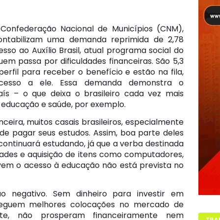
nfederação Nacional de Municípios (CNM),
contabilizam uma demanda reprimida de 2,78
sso ao Auxílio Brasil, atual programa social do
em passa por dificuldades financeiras. São 5,3
rfil para receber o benefício e estão na fila,
esso a ele. Essa demanda demonstra o
ís – o que deixa o brasileiro cada vez mais
 educação e saúde, por exemplo.
ceira, muitos casais brasileiros, especialmente
 de pagar seus estudos. Assim, boa parte deles
continuará estudando, já que a verba destinada
des e aquisição de itens como computadores,
ovem o acesso à educação não está prevista no
o negativo. Sem dinheiro para investir em
seguem melhores colocações no mercado de
nte, não prosperam financeiramente nem
TRA