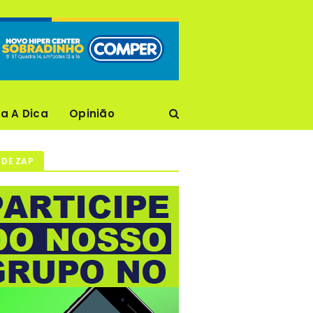
ca A Dica
Opinião
 DE ZAP