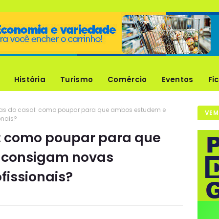
História
Turismo
Comércio
Eventos
Fi
as do casal: como poupar para que ambos estudem e
VEM
onais?
: como poupar para que
 consigam novas
fissionais?