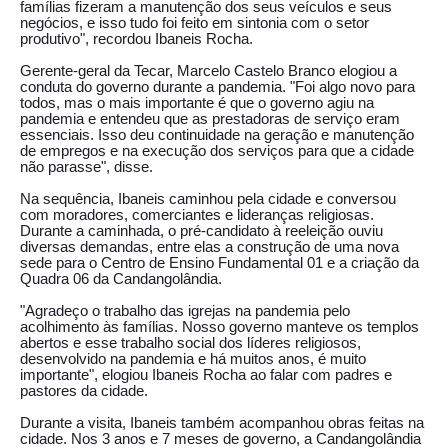
famílias fizeram a manutenção dos seus veículos e seus
negócios, e isso tudo foi feito em sintonia com o setor
produtivo", recordou Ibaneis Rocha.
Gerente-geral da Tecar, Marcelo Castelo Branco elogiou a
conduta do governo durante a pandemia. "Foi algo novo para
todos, mas o mais importante é que o governo agiu na
pandemia e entendeu que as prestadoras de serviço eram
essenciais. Isso deu continuidade na geração e manutenção
de empregos e na execução dos serviços para que a cidade
não parasse", disse.
Na sequência, Ibaneis caminhou pela cidade e conversou
com moradores, comerciantes e lideranças religiosas.
Durante a caminhada, o pré-candidato à reeleição ouviu
diversas demandas, entre elas a construção de uma nova
sede para o Centro de Ensino Fundamental 01 e a criação da
Quadra 06 da Candangolândia.
"Agradeço o trabalho das igrejas na pandemia pelo
acolhimento às famílias. Nosso governo manteve os templos
abertos e esse trabalho social dos líderes religiosos,
desenvolvido na pandemia e há muitos anos, é muito
importante", elogiou Ibaneis Rocha ao falar com padres e
pastores da cidade.
Durante a visita, Ibaneis também acompanhou obras feitas na
cidade. Nos 3 anos e 7 meses de governo, a Candangolândia