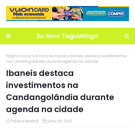
Eu Amo Taguatinga
Página inicial
# Foco Nacional
Ibaneis destaca investimentos
na Candangolândia durante agenda na cidade
Ibaneis destaca
investimentos na
Candangolândia durante
agenda na cidade
Poliana Martins
julho 26, 2022