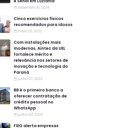
e Senai em Luziânia
dezembro 31, 2024
Cinco exercícios físicos
recomendados para idosos
maio 20, 2022
Com instalações mais
modernas, Aintec da UEL
fortalece mérito e
relevância nos setores de
inovação e tecnologia do
Paraná
junho 07, 2022
BB é o primeiro banco a
oferecer contratação de
crédito pessoal no
WhatsApp
junho 04, 2022
FIEG alerta empresas