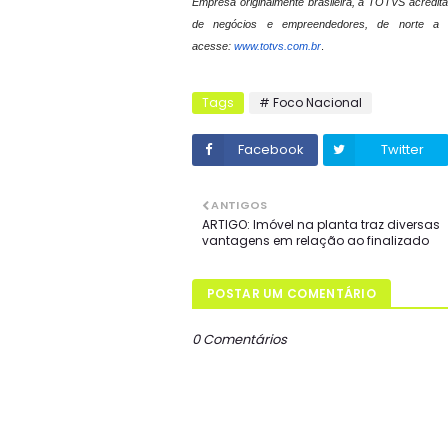
Empresa originalmente brasileira, a TOTVS acredita
de negócios e empreendedores, de norte a s
acesse:
www.totvs.com.br
.
Tags
# Foco Nacional
Facebook
Twitter
ANTIGOS
ARTIGO: Imóvel na planta traz diversas
vantagens em relação ao finalizado
POSTAR UM COMENTÁRIO
0 Comentários