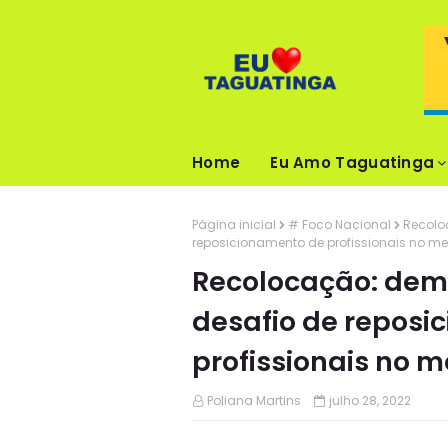
Home
Eu Amo Taguatinga
Página inicial
# Foco Nacional
Recolo
reposicionamento de profissionais no m
Recolocação: dem
desafio de reposi
profissionais no 
Poliana Martins
julho 28, 2022