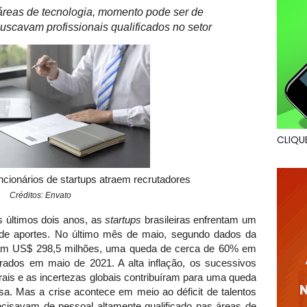
 áreas de tecnologia, momento pode ser de
scavam profissionais qualificados no setor
CLIQU
ncionários de startups atraem recrutadores
Créditos: Envato
 últimos dois anos, as
startups
brasileiras enfrentam um
de aportes. No último mês de maio, segundo dados da
ram US$ 298,5 milhões, uma queda de cerca de 60% em
rados em maio de 2021. A alta inflação, os sucessivos
ais e as incertezas globais contribuíram para uma queda
. Mas a crise acontece em meio ao déficit de talentos
isavam de pessoal altamente qualificado nas áreas de