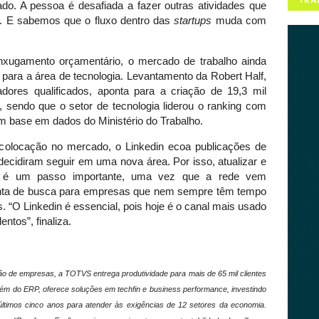
ado. A pessoa é desafiada a fazer outras atividades que
la. E sabemos que o fluxo dentro das
startups
muda com
ugamento orçamentário, o mercado de trabalho ainda
para a área de tecnologia. Levantamento da Robert Half,
dores qualificados, aponta para a criação de 19,3 mil
, sendo que o setor de tecnologia liderou o ranking com
m base em dados do Ministério do Trabalho.
colocação no mercado, o Linkedin ecoa publicações de
cidiram seguir em uma nova área. Por isso, atualizar e
ial é um passo importante, uma vez que a rede vem
enta de busca para empresas que nem sempre têm tempo
 “O Linkedin é essencial, pois hoje é o canal mais usado
ntos”, finaliza.
ão de empresas, a TOTVS entrega produtividade para mais de 65 mil clientes
além do ERP, oferece soluções em techfin e business performance, investindo
ltimos cinco anos para atender às exigências de 12 setores da economia.