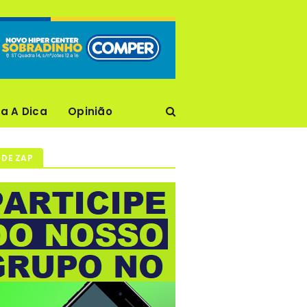
ca A Dica
Opinião
 DE ZAP