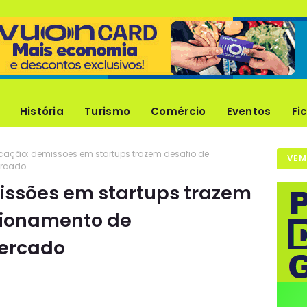
História
Turismo
Comércio
Eventos
Fi
cação: demissões em startups trazem desafio de
VEM
ercado
issões em startups trazem
cionamento de
mercado