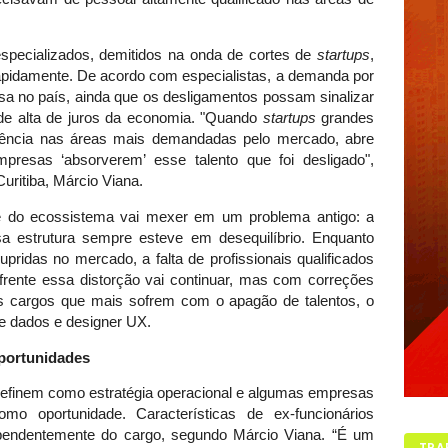
especializados, demitidos na onda de cortes de
startups
,
pidamente. De acordo com especialistas, a demanda por
sa no país, ainda que os desligamentos possam sinalizar
de alta de juros da economia. "Quando
startups
grandes
ência nas áreas mais demandadas pelo mercado, abre
presas ‘absorverem’ esse talento que foi desligado",
uritiba, Márcio Viana.
e do ecossistema vai mexer em um problema antigo: a
sa estrutura sempre esteve em desequilíbrio. Enquanto
ridas no mercado, a falta de profissionais qualificados
 frente essa distorção vai continuar, mas com correções
os cargos que mais sofrem com o apagão de talentos, o
 de dados e designer UX.
portunidades
efinem como estratégia operacional e algumas empresas
 oportunidade. Características de ex-funcionários
pendentemente do cargo, segundo Márcio Viana. “É um
TRA