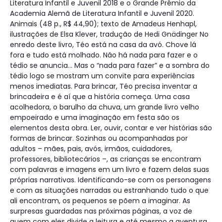
Literatura Infantil e Juvenil 2018 e o Grande Prêmio da
Academia Alemã de Literatura Infantil e Juvenil 2020.
Animais (48 p., R$ 44,90); texto de Amadeus Henhapl,
ilustrações de Elsa Klever, tradução de Hedi Gnädinger No
enredo deste livro, Téo está na casa da avó. Chove lá
fora e tudo está molhado. Não há nada para fazer e o
tédio se anuncia... Mas o “nada para fazer” e a sombra do
tédio logo se mostram um convite para experiências
menos imediatas. Para brincar, Téo precisa inventar a
brincadeira e é aí que a história começa. Uma casa
acolhedora, o barulho da chuva, um grande livro velho
empoeirado e uma imaginação em festa são os
elementos desta obra. Ler, ouvir, contar e ver histórias são
formas de brincar. Sozinhas ou acompanhadas por
adultos – mães, pais, avós, irmãos, cuidadores,
professores, bibliotecários –, as crianças se encontram
com palavras e imagens em um livro e fazem delas suas
próprias narrativas. Identificando-se com os personagens
e com as situações narradas ou estranhando tudo o que
ali encontram, os pequenos se põem a imaginar. As
surpresas guardadas nas próximas páginas, a voz de
quem com eles divide a leitura e até mesmo a aventura