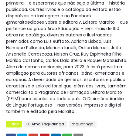
primeira – e esperamos que não seja a última – história
publicada. Os três livros e o catálogo da editora estão
disponíveis no Instagram e no Facebook
@maraltoedicoes Sobre a editora A Editora Maralto – que
pertence ao grupo Arco Educação - tem mais de 150
obras no catálogo, diversos autores e ilustradores
premiados como Luiz Ruffato, Adriana Lisboa, Luís
Henrique Pellanda, Mariana Ianelli, Odilon Moraes, João
Anzanello Carrascoza, Nelson Cruz, Ruy Espinheira Filho,
Marilda Castanha, Carlos Dala Stella e Raquel Matsushita.
Além de nomes nacionais, para 2023 já está prevista a
ampliação para autores africanos, latino-americanos e
europeus. A diversidade de gêneros, escritores e público
caracteriza o selo editorial que, além dos livros, também
comercializa o Programa de Formação Leitora Maralto
(PFLM) para escolas de todo o país. O Dicionário Aurélio
da Língua Portuguesa – nas versões impressa e digital –
também é editado pela Maralto.
Tags
Eu Amo Taguatinga
taguatinga