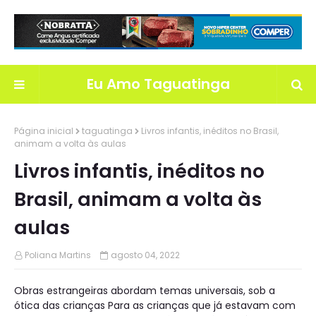
Eu Amo Taguatinga
Página inicial
taguatinga
Livros infantis, inéditos no Brasil,
animam a volta às aulas
Livros infantis, inéditos no
Brasil, animam a volta às
aulas
Poliana Martins
agosto 04, 2022
Obras estrangeiras abordam temas universais, sob a
ótica das crianças Para as crianças que já estavam com