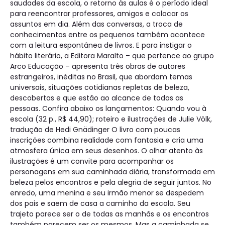
saudades da escola, o retorno às aulas é o período ideal
para reencontrar professores, amigos e colocar os
assuntos em dia. Além das conversas, a troca de
conhecimentos entre os pequenos também acontece
com a leitura espontânea de livros. E para instigar o
hábito literário, a Editora Maralto – que pertence ao grupo
Arco Educação – apresenta três obras de autores
estrangeiros, inéditas no Brasil, que abordam temas
universais, situações cotidianas repletas de beleza,
descobertas e que estão ao alcance de todas as
pessoas. Confira abaixo os lançamentos: Quando vou à
escola (32 p., R$ 44,90); roteiro e ilustrações de Julie Völk,
tradução de Hedi Gnädinger O livro com poucas
inscrições combina realidade com fantasia e cria uma
atmosfera única em seus desenhos. O olhar atento às
ilustrações é um convite para acompanhar os
personagens em sua caminhada diária, transformada em
beleza pelos encontros e pela alegria de seguir juntos. No
enredo, uma menina e seu irmão menor se despedem
dos pais e saem de casa a caminho da escola. Seu
trajeto parece ser o de todas as manhãs e os encontros
também parecem ser os mesmos. Mas a caminhada se