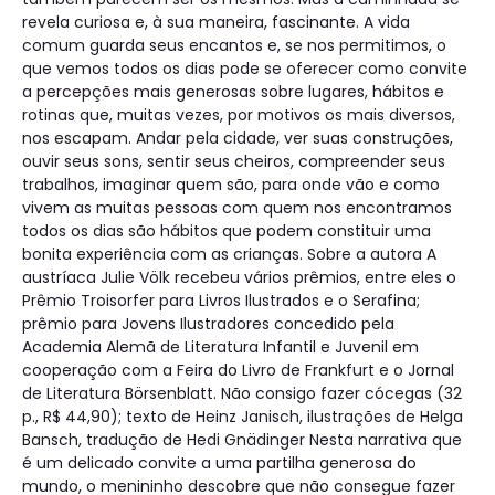
revela curiosa e, à sua maneira, fascinante. A vida
comum guarda seus encantos e, se nos permitimos, o
que vemos todos os dias pode se oferecer como convite
a percepções mais generosas sobre lugares, hábitos e
rotinas que, muitas vezes, por motivos os mais diversos,
nos escapam. Andar pela cidade, ver suas construções,
ouvir seus sons, sentir seus cheiros, compreender seus
trabalhos, imaginar quem são, para onde vão e como
vivem as muitas pessoas com quem nos encontramos
todos os dias são hábitos que podem constituir uma
bonita experiência com as crianças. Sobre a autora A
austríaca Julie Völk recebeu vários prêmios, entre eles o
Prêmio Troisorfer para Livros Ilustrados e o Serafina;
prêmio para Jovens Ilustradores concedido pela
Academia Alemã de Literatura Infantil e Juvenil em
cooperação com a Feira do Livro de Frankfurt e o Jornal
de Literatura Börsenblatt. Não consigo fazer cócegas (32
p., R$ 44,90); texto de Heinz Janisch, ilustrações de Helga
Bansch, tradução de Hedi Gnädinger Nesta narrativa que
é um delicado convite a uma partilha generosa do
mundo, o menininho descobre que não consegue fazer